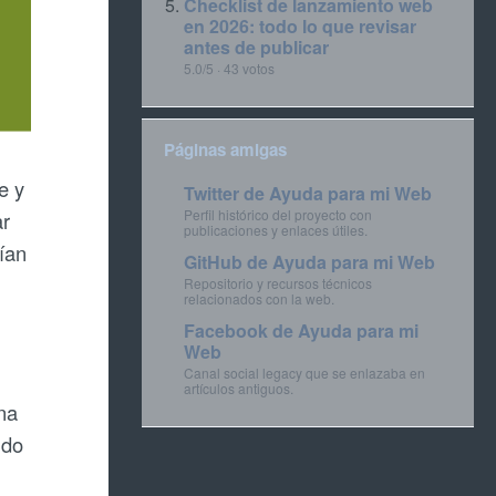
Checklist de lanzamiento web
en 2026: todo lo que revisar
antes de publicar
5.0/5 · 43 votos
Páginas amigas
e y
Twitter de Ayuda para mi Web
Perfil histórico del proyecto con
ar
publicaciones y enlaces útiles.
rían
GitHub de Ayuda para mi Web
Repositorio y recursos técnicos
relacionados con la web.
Facebook de Ayuda para mi
Web
Canal social legacy que se enlazaba en
artículos antiguos.
na
ndo