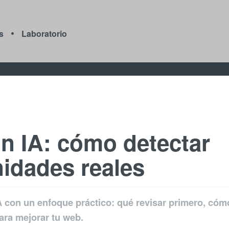
s
Laboratorio
n IA: cómo detectar
nidades reales
 con un enfoque práctico: qué revisar primero, cóm
ara mejorar tu web.