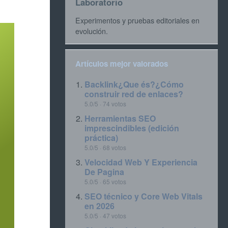
Laboratorio
Experimentos y pruebas editoriales en
evolución.
Artículos mejor valorados
Backlink¿Que és?¿Cómo
construir red de enlaces?
5.0/5 · 74 votos
Herramientas SEO
imprescindibles (edición
práctica)
5.0/5 · 68 votos
Velocidad Web Y Experiencia
De Pagina
5.0/5 · 65 votos
SEO técnico y Core Web Vitals
en 2026
5.0/5 · 47 votos