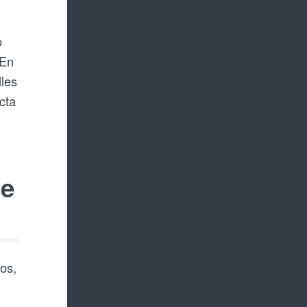
o
 En
lles
cta
de
nos,