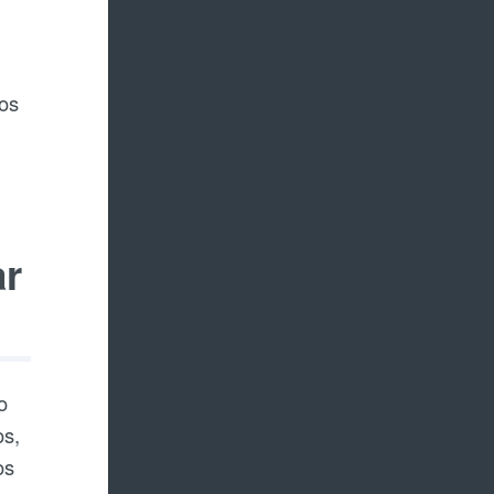
los
ar
o
os,
os