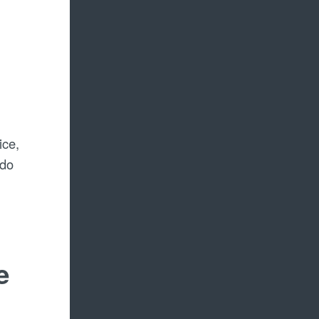
ice,
ido
e