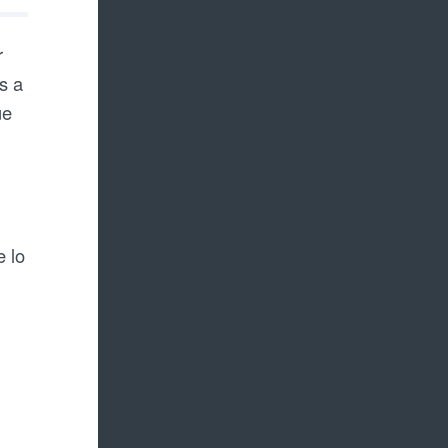
r
s a
ue
e lo