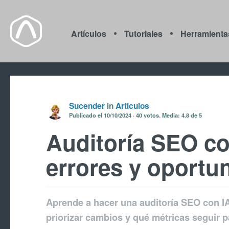
Artículos
Tutoriales
Herramienta
Sucender
in
Articulos
Publicado el
10/10/2024
40
votos. Media:
4.8
de 5
Auditoría SEO co
errores y oportu
Aprende a hacer una auditoría SEO con IA
priorizar cambios y qué métricas seguir p