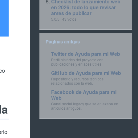
Checklist de lanzamiento web
en 2026: todo lo que revisar
antes de publicar
5.0/5 · 43 votos
Páginas amigas
Twitter de Ayuda para mi Web
Perfil histórico del proyecto con
publicaciones y enlaces útiles.
co
GitHub de Ayuda para mi Web
Repositorio y recursos técnicos
relacionados con la web.
Facebook de Ayuda para mi
Web
da
Canal social legacy que se enlazaba en
artículos antiguos.
erio