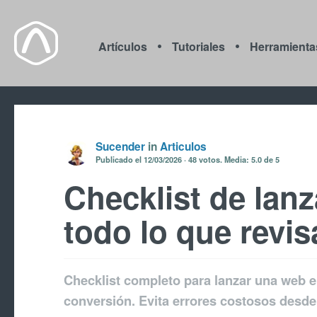
Artículos
Tutoriales
Herramienta
Sucender
in
Articulos
Publicado el
12/03/2026
48
votos. Media:
5.0
de 5
Checklist de lan
todo lo que revis
Checklist completo para lanzar una web en
conversión. Evita errores costosos desde 