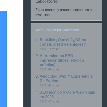
Laboratorio
Experimentos y pruebas editoriales en
evolución.
Artículos mejor valorados
Backlink¿Que és?¿Cómo
construir red de enlaces?
5.0/5 · 74 votos
Herramientas SEO
imprescindibles (edición
práctica)
5.0/5 · 68 votos
Velocidad Web Y Experiencia
De Pagina
5.0/5 · 65 votos
SEO técnico y Core Web Vitals
en 2026
5.0/5 · 47 votos