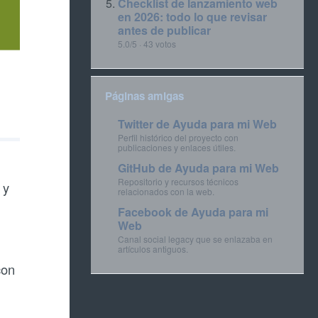
Checklist de lanzamiento web
en 2026: todo lo que revisar
antes de publicar
5.0/5 · 43 votos
Páginas amigas
Twitter de Ayuda para mi Web
Perfil histórico del proyecto con
publicaciones y enlaces útiles.
GitHub de Ayuda para mi Web
Repositorio y recursos técnicos
 y
relacionados con la web.
Facebook de Ayuda para mi
Web
Canal social legacy que se enlazaba en
artículos antiguos.
con