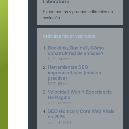
Laboratorio
Experimentos y pruebas editoriales en
evolución.
Artículos mejor valorados
Backlink¿Que és?¿Cómo
construir red de enlaces?
5.0/5 · 74 votos
Herramientas SEO
imprescindibles (edición
práctica)
5.0/5 · 68 votos
Velocidad Web Y Experiencia
De Pagina
5.0/5 · 65 votos
SEO técnico y Core Web Vitals
en 2026
5.0/5 · 47 votos