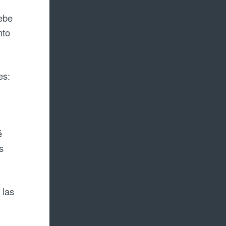
debe
nto
es:
é
s
 las