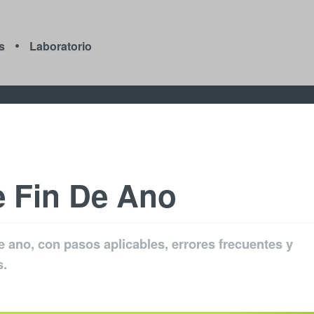
s
Laboratorio
e Fin De Ano
de ano, con pasos aplicables, errores frecuentes y
s.