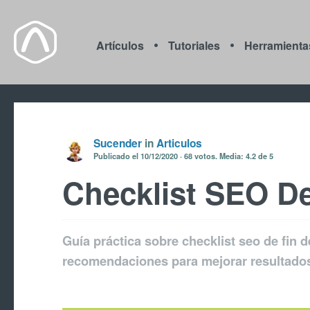
Artículos
Tutoriales
Herramienta
Sucender
in
Articulos
Publicado el
10/12/2020
68
votos. Media:
4.2
de 5
Checklist SEO D
Guía práctica sobre checklist seo de fin 
recomendaciones para mejorar resultado