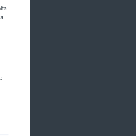
lta
ra
: