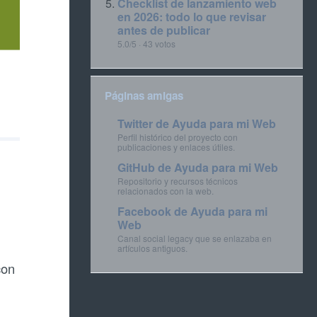
Checklist de lanzamiento web
en 2026: todo lo que revisar
antes de publicar
5.0/5 · 43 votos
Páginas amigas
Twitter de Ayuda para mi Web
Perfil histórico del proyecto con
publicaciones y enlaces útiles.
GitHub de Ayuda para mi Web
Repositorio y recursos técnicos
relacionados con la web.
Facebook de Ayuda para mi
Web
Canal social legacy que se enlazaba en
artículos antiguos.
con