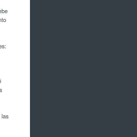
debe
nto
es:
é
s
 las