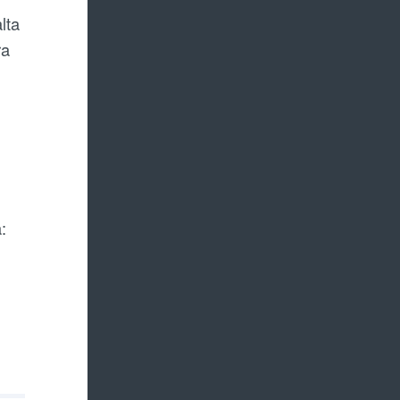
lta
ra
: