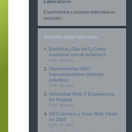
Laboratorio
Experimentos y pruebas editoriales en
evolución.
Artículos mejor valorados
Backlink¿Que és?¿Cómo
construir red de enlaces?
5.0/5 · 74 votos
Herramientas SEO
imprescindibles (edición
práctica)
5.0/5 · 68 votos
Velocidad Web Y Experiencia
De Pagina
5.0/5 · 65 votos
SEO técnico y Core Web Vitals
en 2026
5.0/5 · 47 votos