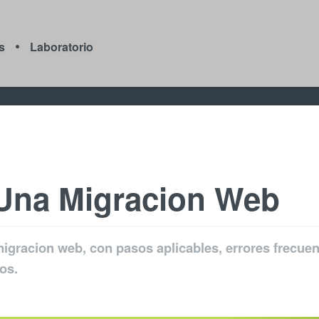
s
Laboratorio
 Una Migracion Web
migracion web, con pasos aplicables, errores frecue
os.