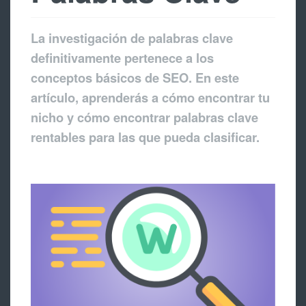
La investigación de palabras clave
definitivamente pertenece a los
conceptos básicos de SEO. En este
artículo, aprenderás a cómo encontrar tu
nicho y cómo encontrar palabras clave
rentables para las que pueda clasificar.