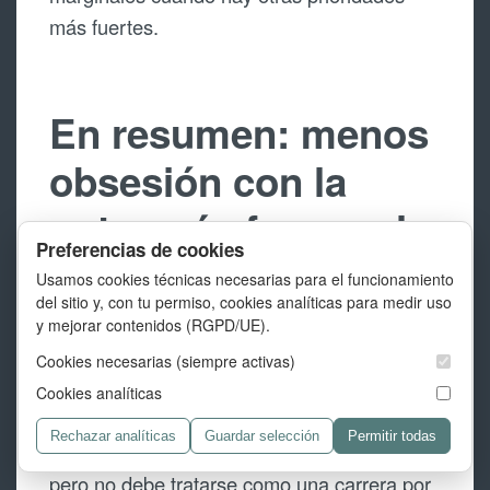
más fuertes.
En resumen: menos
obsesión con la
nota, más foco en la
Preferencias de cookies
experiencia real
Usamos cookies técnicas necesarias para el funcionamiento
del sitio y, con tu permiso, cookies analíticas para medir uso
y mejorar contenidos (RGPD/UE).
El SEO técnico en 2026 exige mirar tanto la
Cookies necesarias (siempre activas)
parte clásica del sitio como la experiencia
Cookies analíticas
real que ofrece al usuario. Core Web Vitals
Rechazar analíticas
Guardar selección
Permitir todas
es una pieza importante de esa revisión,
pero no debe tratarse como una carrera por